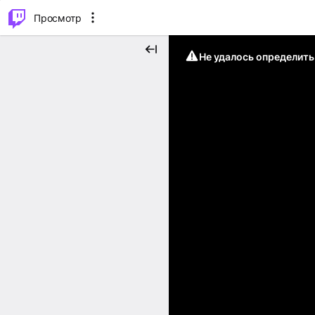
.
⌥
P
Просмотр
Не удалось определит