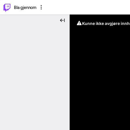
⌥
P
Bla gjennom
Kunne ikke avgjøre innh