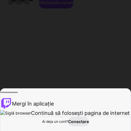
Răsfoiește canale
Mergi în aplicație
Continuă să folosești pagina de internet
Conectare
Ai deja un cont?
Acasă
Răsfoire
Activitate
Profil