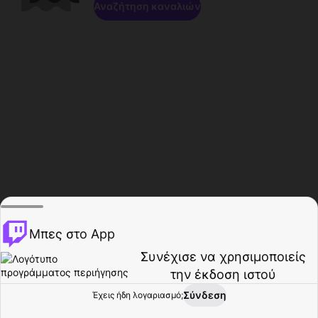
Αναζήτηση καναλιών
Μπες στο App
Συνέχισε να χρησιμοποιείς
την έκδοση ιστού
Σύνδεση
Έχεις ήδη λογαριασμό;
Αρχική σελίδα
Περιήγηση
Δραστηριότητα
Προφίλ