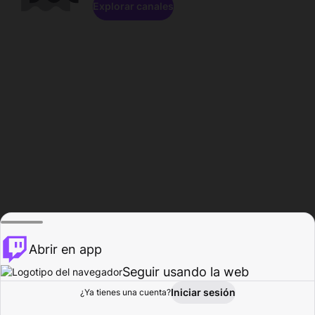
Explorar canales
Abrir en app
Seguir usando la web
Iniciar sesión
Página del
¿Ya tienes una cuenta?
Explorar
Actividad
Perfil
Creador