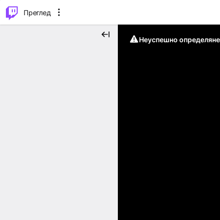
м...
⌥
P
Преглед
Неуспешно определяне