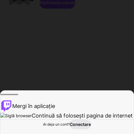
Răsfoiește canale
Mergi în aplicație
Continuă să folosești pagina de internet
Conectare
Ai deja un cont?
Acasă
Răsfoire
Activitate
Profil