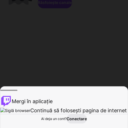
Răsfoiește canale
Mergi în aplicație
Continuă să folosești pagina de internet
Conectare
Ai deja un cont?
Acasă
Răsfoire
Activitate
Profil