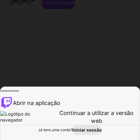
Procurar canais
Abrir na aplicação
Continuar a utilizar a versão
web
Iniciar sessão
Já tens uma conta?
Página inicial
Procurar
Atividade
Perfil