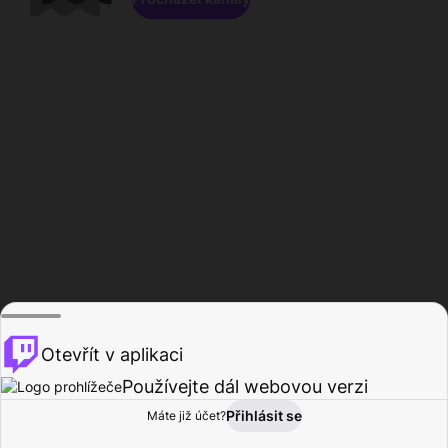
Otevřít v aplikaci
Používejte dál webovou verzi
Přihlásit se
Máte již účet?
Domů
Procházet
Aktivita
Profil