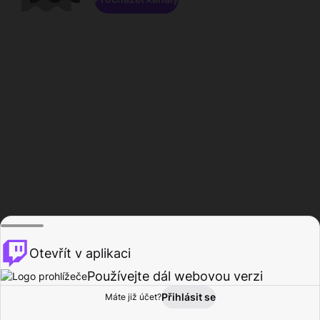
Otevřít v aplikaci
Používejte dál webovou verzi
Přihlásit se
Máte již účet?
Domů
Procházet
Aktivita
Profil