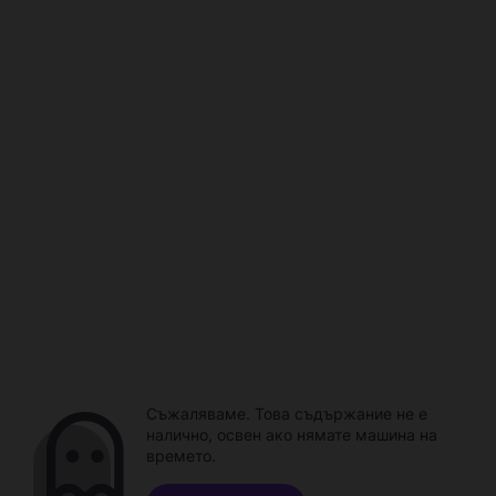
Съжаляваме. Това съдържание не е
налично, освен ако нямате машина на
времето.