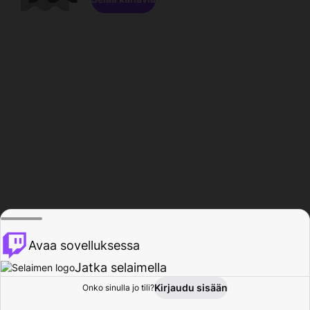
Avaa sovelluksessa
Jatka selaimella
Kirjaudu sisään
Onko sinulla jo tili?
Koti
Selaa
Toiminta
Profiili