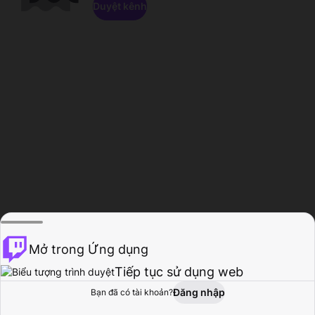
Duyệt kênh
Mở trong Ứng dụng
Tiếp tục sử dụng web
Đăng nhập
Bạn đã có tài khoản?
Trang chủ
Duyệt
Hoạt động
Hồ sơ