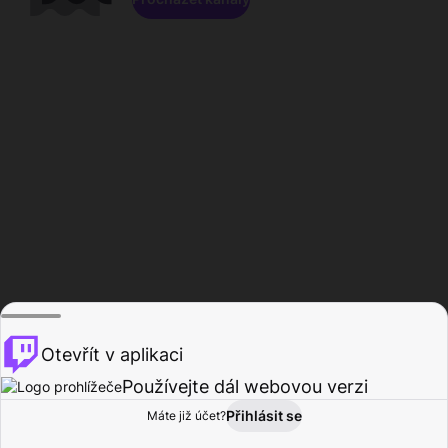
Otevřít v aplikaci
Používejte dál webovou verzi
Přihlásit se
Máte již účet?
Domů
Procházet
Aktivita
Profil