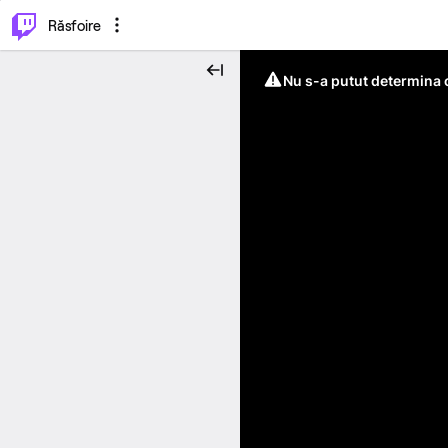
⌥
P
Răsfoire
Nu s-a putut determina c