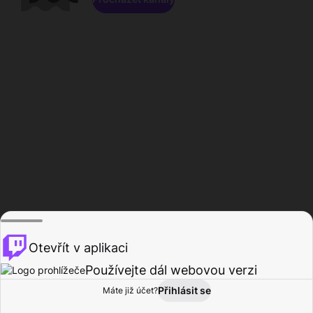
Otevřít v aplikaci
Používejte dál webovou verzi
Přihlásit se
Máte již účet?
Domů
Procházet
Aktivita
Profil