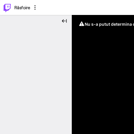
⌥
P
Răsfoire
Nu s-a putut determina c