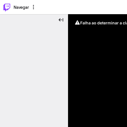
⌥
P
Navegar
Falha ao determinar a c