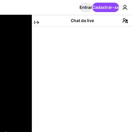
Entrar
Cadastrar-se
Chat da live