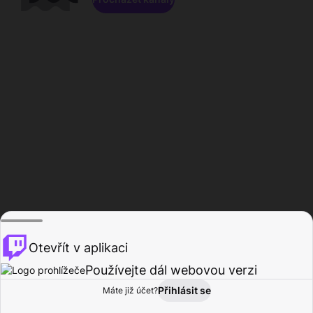
Otevřít v aplikaci
Používejte dál webovou verzi
Přihlásit se
Máte již účet?
Domů
Procházet
Aktivita
Profil