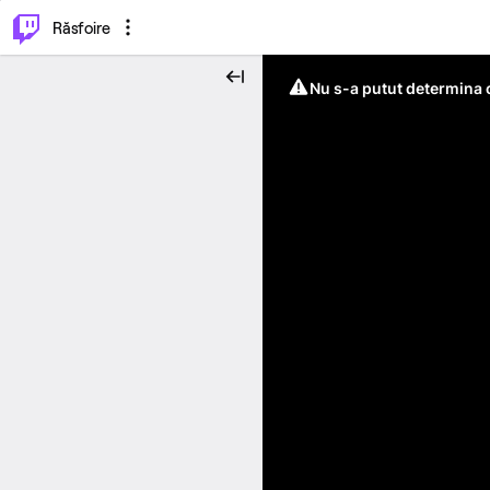
⌥
P
Răsfoire
Nu s-a putut determina c