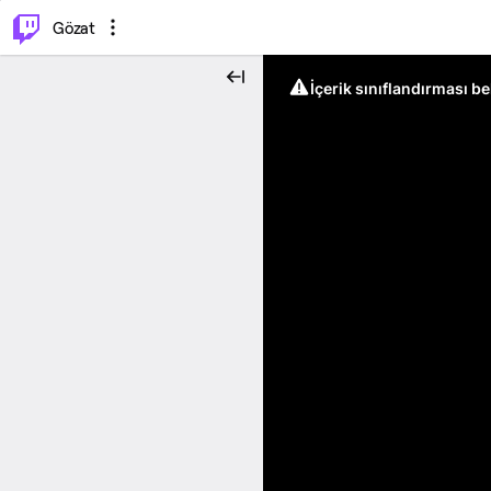
⌥
P
Gözat
İçerik sınıflandırması b