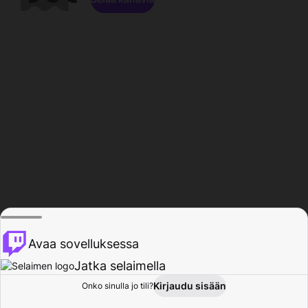
Avaa sovelluksessa
Jatka selaimella
Kirjaudu sisään
Onko sinulla jo tili?
Koti
Selaa
Toiminta
Profiili