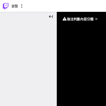
⌥
P
瀏覽
無法判斷內容分類