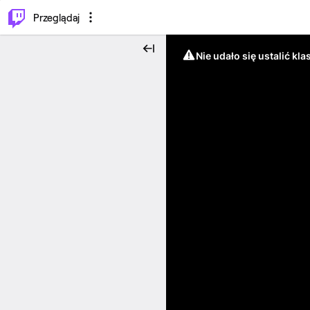
…
⌥
P
Przeglądaj
Nie udało się ustalić klas