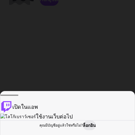
เปิดในแอพ
ใช้งานเว็บต่อไป
ล็อกอิน
คุณมีบัญชีอยู่แล้วใช่หรือไม่?
หน้าแรก
เรียกดู
กิจกรรม
โปรไฟล์