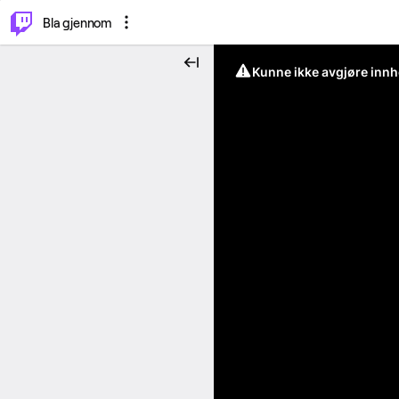
⌥
P
Bla gjennom
Kunne ikke avgjøre innh