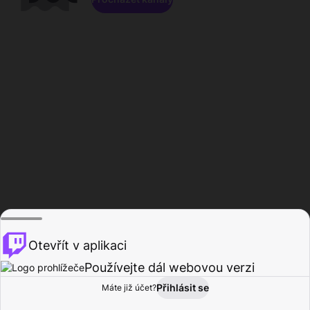
Otevřít v aplikaci
Používejte dál webovou verzi
Přihlásit se
Máte již účet?
Domů
Procházet
Aktivita
Profil