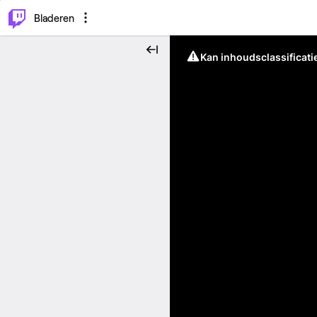
⌥
P
Bladeren
Kan inhoudsclassificati