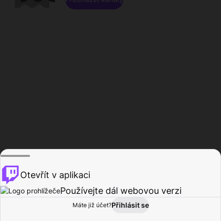
Otevřít v aplikaci
Používejte dál webovou verzi
Přihlásit se
Máte již účet?
Domů
Procházet
Aktivita
Profil