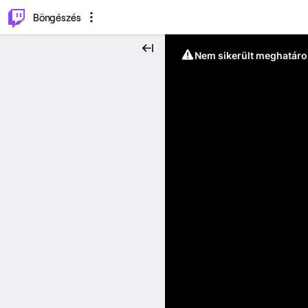
⌥
P
Böngészés
Nem sikerült meghatáro