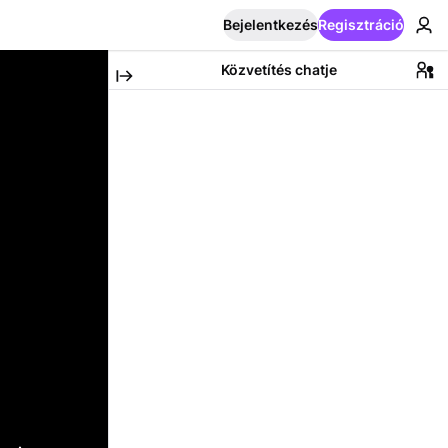
Bejelentkezés
Regisztráció
Közvetítés chatje