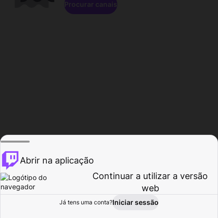
Procurar canais
Abrir na aplicação
Continuar a utilizar a versão
web
Iniciar sessão
Já tens uma conta?
Página inicial
Procurar
Atividade
Perfil