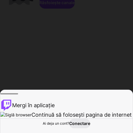
Răsfoiește canale
Mergi în aplicație
Continuă să folosești pagina de internet
Conectare
Ai deja un cont?
Acasă
Răsfoire
Activitate
Profil