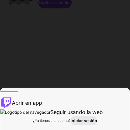
Explorar canales
Abrir en app
Seguir usando la web
Iniciar sesión
Página del
¿Ya tienes una cuenta?
Explorar
Actividad
Perfil
Creador