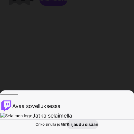
Avaa sovelluksessa
Jatka selaimella
Kirjaudu sisään
Onko sinulla jo tili?
Koti
Selaa
Toiminta
Profiili