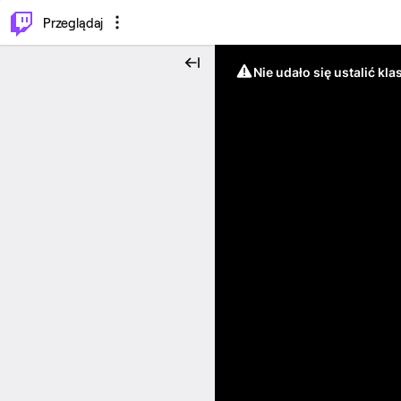
…
⌥
P
Przeglądaj
Nie udało się ustalić klas