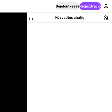
Bejelentkezés
Regisztráció
Közvetítés chatje