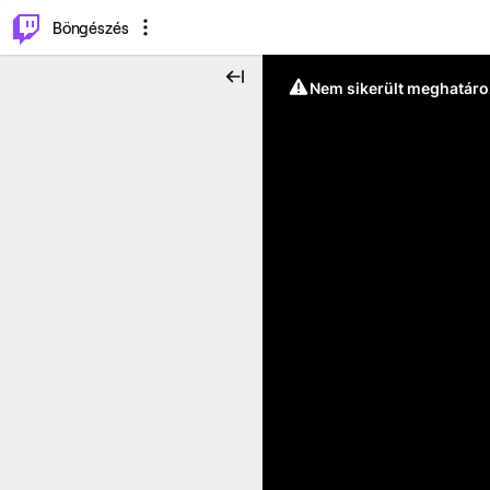
⌥
P
Böngészés
Nem sikerült meghatáro