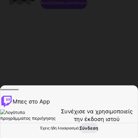
Αναζήτηση καναλιών
Μπες στο App
Συνέχισε να χρησιμοποιείς
την έκδοση ιστού
Σύνδεση
Έχεις ήδη λογαριασμό;
Αρχική σελίδα
Περιήγηση
Δραστηριότητα
Προφίλ