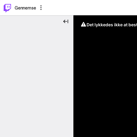
⌥
P
Gennemse
Det lykkedes ikke at be