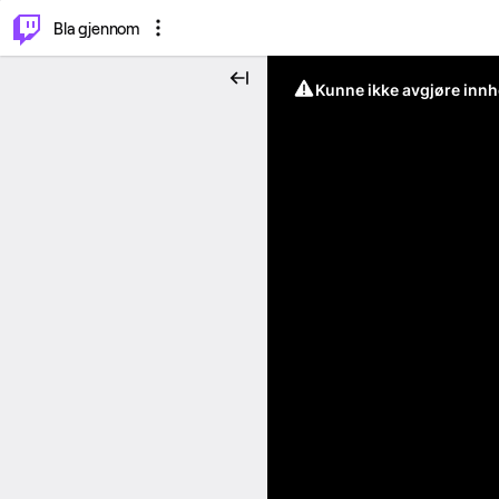
⌥
P
Bla gjennom
Kunne ikke avgjøre innh