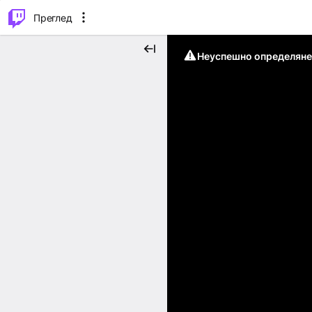
м...
⌥
P
Преглед
Неуспешно определяне