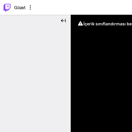
⌥
P
Gözat
İçerik sınıflandırması b