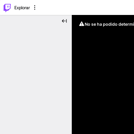
⌥
P
Explorar
No se ha podido determin