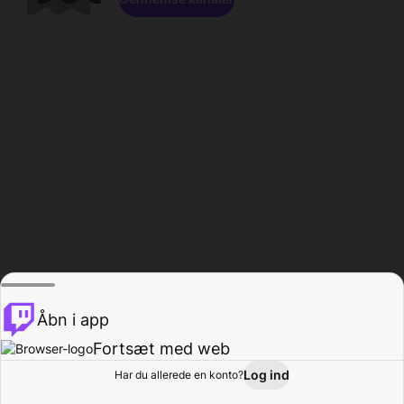
Åbn i app
Fortsæt med web
Log ind
Har du allerede en konto?
Hjem
Gennemse
Aktivitet
Profil