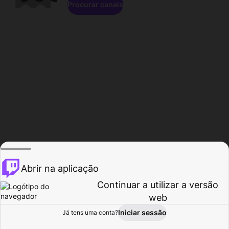
Procurar canais
Abrir na aplicação
Continuar a utilizar a versão
web
Iniciar sessão
Já tens uma conta?
Página inicial
Procurar
Atividade
Perfil