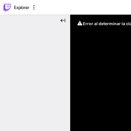
⌥
P
Explorar
Error al determinar la c