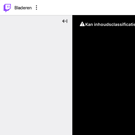
⌥
P
Bladeren
Kan inhoudsclassificati