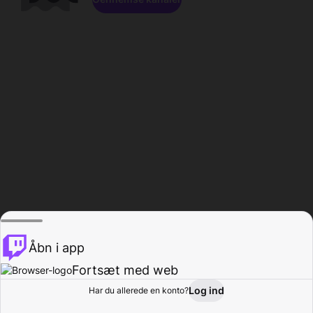
Åbn i app
Fortsæt med web
Log ind
Har du allerede en konto?
Hjem
Gennemse
Aktivitet
Profil