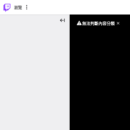
⌥
P
瀏覽
無法判斷內容分類