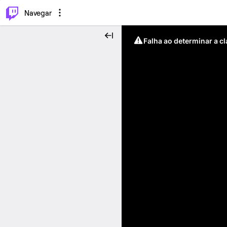
⌥
P
Navegar
Falha ao determinar a c