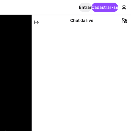
Entrar
Cadastrar-se
Chat da live